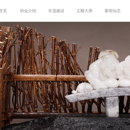
首页
协会介绍
非遗建设
玉雕大师
要闻动态
协会简介
非遗法规
管理办法
最新动态
协会章程
管理办法
特级大师
热点追踪
大事记
非遗传承人
大师
玉雕师