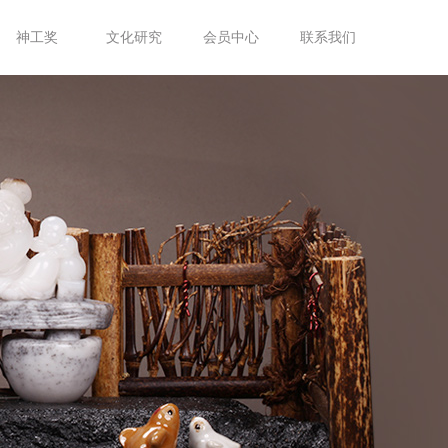
神工奖
文化研究
会员中心
联系我们
神工奖介绍
评论家
会员之家
往届回顾
专题
通知通告
奖项查询
玉课堂